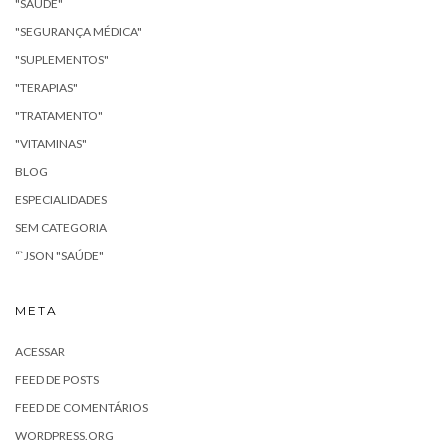
"SAÚDE"
"SEGURANÇA MÉDICA"
"SUPLEMENTOS"
"TERAPIAS"
"TRATAMENTO"
"VITAMINAS"
BLOG
ESPECIALIDADES
SEM CATEGORIA
“`JSON "SAÚDE"
META
ACESSAR
FEED DE POSTS
FEED DE COMENTÁRIOS
WORDPRESS.ORG