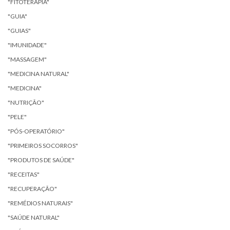
"FITOTERAPIA"
"GUIA"
"GUIAS"
"IMUNIDADE"
"MASSAGEM"
"MEDICINA NATURAL"
"MEDICINA"
"NUTRIÇÃO"
"PELE"
"PÓS-OPERATÓRIO"
"PRIMEIROS SOCORROS"
"PRODUTOS DE SAÚDE"
"RECEITAS"
"RECUPERAÇÃO"
"REMÉDIOS NATURAIS"
"SAÚDE NATURAL"