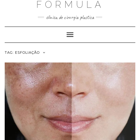
FORMULA
Skip
to
content
clinica de cirurgia plastica
Toggle
Navigation
TAG:
ESFOLIAÇÃO