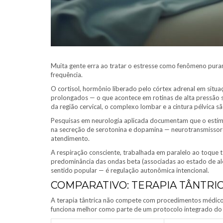
Muita gente erra ao tratar o estresse como fenômeno puram
frequência.
O cortisol, hormônio liberado pelo córtex adrenal em sit
prolongados — o que acontece em rotinas de alta pressão 
da região cervical, o complexo lombar e a cintura pélvica s
Pesquisas em neurologia aplicada documentam que o estímul
na secreção de serotonina e dopamina — neurotransmissore
atendimento.
A respiração consciente, trabalhada em paralelo ao toque te
predominância das ondas beta (associadas ao estado de ale
sentido popular — é regulação autonômica intencional.
COMPARATIVO: TERAPIA TÂNTRI
A terapia tântrica não compete com procedimentos médicos 
funciona melhor como parte de um protocolo integrado do q