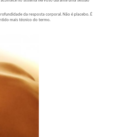
ue acontece no sistema nervoso durante uma sessão
rofundidade da resposta corporal. Não é placebo. É
ntido mais técnico do termo.