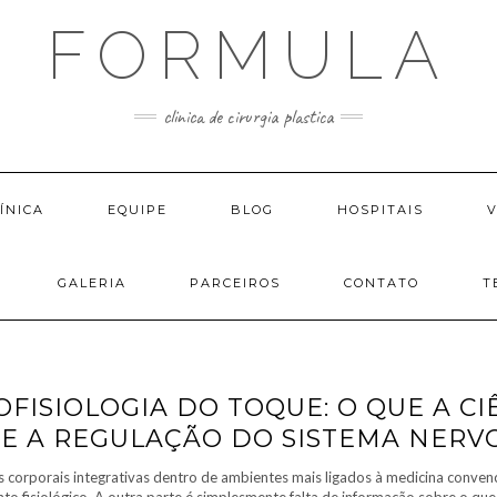
FORMULA
clinica de cirurgia plastica
ÍNICA
EQUIPE
BLOG
HOSPITAIS
GALERIA
PARCEIROS
CONTATO
T
FISIOLOGIA DO TOQUE: O QUE A CI
E A REGULAÇÃO DO SISTEMA NERV
s corporais integrativas dentro de ambientes mais ligados à medicina convenc