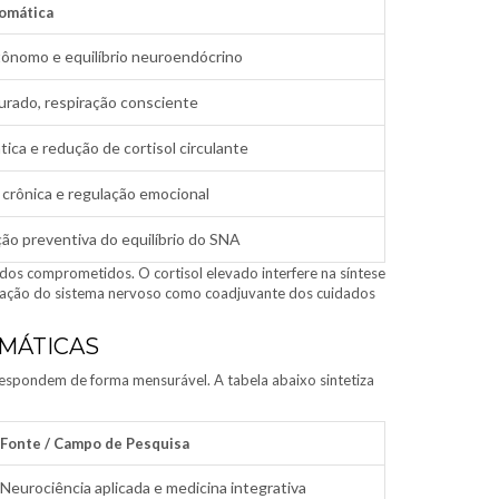
Somática
ônomo e equilíbrio neuroendócrino
turado, respiração consciente
ica e redução de cortisol circulante
 crônica e regulação emocional
o preventiva do equilíbrio do SNA
dos comprometidos. O cortisol elevado interfere na síntese
gulação do sistema nervoso como coadjuvante dos cuidados
OMÁTICAS
 respondem de forma mensurável. A tabela abaixo sintetiza
Fonte / Campo de Pesquisa
Neurociência aplicada e medicina integrativa