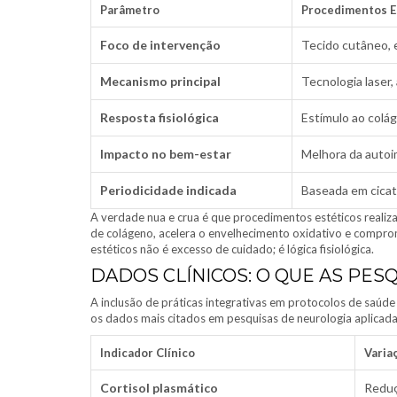
Parâmetro
Procedimentos E
Foco de intervenção
Tecido cutâneo, e
Mecanismo principal
Tecnologia laser
Resposta fisiológica
Estímulo ao colág
Impacto no bem-estar
Melhora da autoi
Periodicidade indicada
Baseada em cicatr
A verdade nua e crua é que procedimentos estéticos realiz
de colágeno, acelera o envelhecimento oxidativo e compro
estéticos não é excesso de cuidado; é lógica fisiológica.
DADOS CLÍNICOS: O QUE AS PE
A inclusão de práticas integrativas em protocolos de saúd
os dados mais citados em pesquisas de neurologia aplicada 
Indicador Clínico
Varia
Cortisol plasmático
Reduç