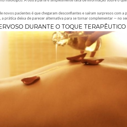
ento fisiológico. A outra parte é simplesmente falta de informação sobre o q
de novos pacientes é que chegaram desconfiantes e saíram surpresos com a p
 a prática deixa de parecer alternativa para se tornar complementar — no se
NERVOSO DURANTE O TOQUE TERAPÊUTICO