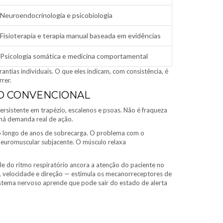
Neuroendocrinologia e psicobiologia
Fisioterapia e terapia manual baseada em evidências
Psicologia somática e medicina comportamental
ntias individuais. O que eles indicam, com consistência, é
rer.
TO CONVENCIONAL
rsistente em trapézio, escalenos e psoas. Não é fraqueza
há demanda real de ação.
o longo de anos de sobrecarga. O problema com o
neuromuscular subjacente. O músculo relaxa
ole do ritmo respiratório ancora a atenção do paciente no
 velocidade e direção — estimula os mecanorreceptores de
istema nervoso aprende que pode sair do estado de alerta