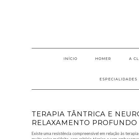
Skip
to
content
INÍCIO
HOMER
A CL
ESPECIALIDADES
TERAPIA TÂNTRICA E NEURO
RELAXAMENTO PROFUNDO 
Existe uma resistência compreensível em relação às terapia