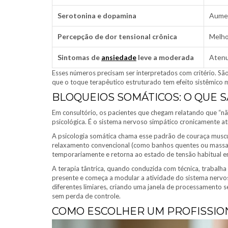
Serotonina e dopamina
Aumen
Percepção de dor tensional crônica
Melho
Sintomas de
ansiedade
leve a moderada
Atenu
Esses números precisam ser interpretados com critério. São
que o toque terapêutico estruturado tem efeito sistêmico 
BLOQUEIOS SOMÁTICOS: O QUE 
Em consultório, os pacientes que chegam relatando que “n
psicológica. É o sistema nervoso simpático cronicamente
A psicologia somática chama esse padrão de couraça musc
relaxamento convencional (como banhos quentes ou massage
temporariamente e retorna ao estado de tensão habitual e
A terapia tântrica, quando conduzida com técnica, trabalha
presente e começa a modular a atividade do sistema nerv
diferentes limiares, criando uma janela de processamento
sem perda de controle.
COMO ESCOLHER UM PROFISSION