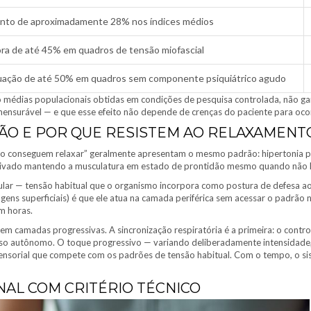
to de aproximadamente 28% nos índices médios
ra de até 45% em quadros de tensão miofascial
ação de até 50% em quadros sem componente psiquiátrico agudo
 médias populacionais obtidas em condições de pesquisa controlada, não gara
mensurável — e que esse efeito não depende de crenças do paciente para ocor
SÃO E POR QUE RESISTEM AO RELAXAMEN
ão conseguem relaxar” geralmente apresentam o mesmo padrão: hipertonia pe
 ativado mantendo a musculatura em estado de prontidão mesmo quando não 
ular — tensão habitual que o organismo incorpora como postura de defesa a
ns superficiais) é que ele atua na camada periférica sem acessar o padrão 
m horas.
 em camadas progressivas. A sincronização respiratória é a primeira: o contr
oso autônomo. O toque progressivo — variando deliberadamente intensidade,
 sensorial que compete com os padrões de tensão habitual. Com o tempo, o s
AL COM CRITÉRIO TÉCNICO