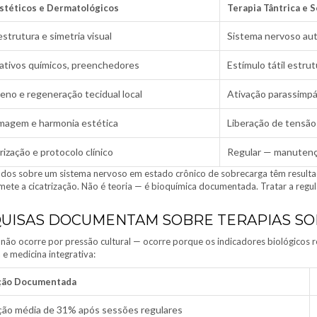
stéticos e Dermatológicos
Terapia Tântrica e 
strutura e simetria visual
Sistema nervoso aut
, ativos químicos, preenchedores
Estímulo tátil estru
eno e regeneração tecidual local
Ativação parassimpát
magem e harmonia estética
Liberação de tensão
ização e protocolo clínico
Regular — manutençã
ados sobre um sistema nervoso em estado crônico de sobrecarga têm resulta
mete a cicatrização. Não é teoria — é bioquímica documentada. Tratar a re
SQUISAS DOCUMENTAM SOBRE TERAPIAS S
e não ocorre por pressão cultural — ocorre porque os indicadores biológicos
e medicina integrativa:
ção Documentada
ão média de 31% após sessões regulares