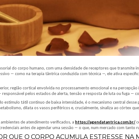
sensorial do corpo humano, com uma densidade de receptores que transmite i
ssivo — como na terapia tântrica conduzida com técnica —, ele ativa especific
anterior, região cortical envolvida no processamento emocional e na percepçã
— responsável pelos estados de alerta, tensão e resposta de luta ou fuga — 
 estímulo tátil contínuo de baixa intensidade, é o mecanismo central desse 
etabolismo, dilata os vasos periféricos e, crucialmente, sinaliza ao córtex 
e ambientes de atendimento verificados, a
https://agendatantrica.com.br/
c
 credenciais antes de agendar uma sessão — o que, num mercado com tanto ruí
POR QUE O CORPO ACUMULA ESTRESSE NA