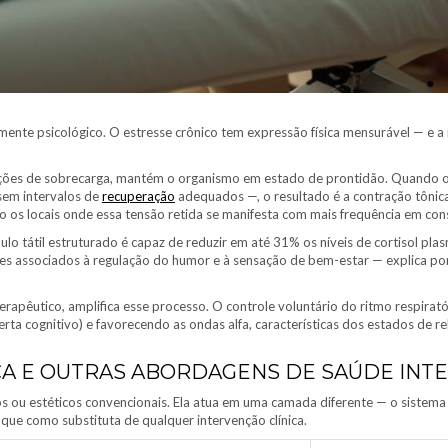
ente psicológico. O estresse crônico tem expressão física mensurável — e a
uações de sobrecarga, mantém o organismo em estado de prontidão. Quando o
sem intervalos de
recuperação
adequados —, o resultado é a contração tônica
ão os locais onde essa tensão retida se manifesta com mais frequência em cons
o tátil estruturado é capaz de reduzir em até 31% os níveis de cortisol pl
s associados à regulação do humor e à sensação de bem-estar — explica por
rapêutico, amplifica esse processo. O controle voluntário do ritmo respiratór
rta cognitivo) e favorecendo as ondas alfa, características dos estados de
CA E OUTRAS ABORDAGENS DE SAÚDE INT
ou estéticos convencionais. Ela atua em uma camada diferente — o sistema 
ue como substituta de qualquer intervenção clínica.