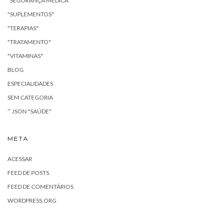
"SEGURANÇA MÉDICA"
"SUPLEMENTOS"
"TERAPIAS"
"TRATAMENTO"
"VITAMINAS"
BLOG
ESPECIALIDADES
SEM CATEGORIA
“`JSON "SAÚDE"
META
ACESSAR
FEED DE POSTS
FEED DE COMENTÁRIOS
WORDPRESS.ORG