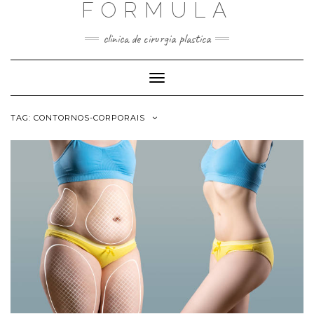
FORMULA
Skip
to
content
clinica de cirurgia plastica
Toggle
Navigation
TAG:
CONTORNOS-CORPORAIS