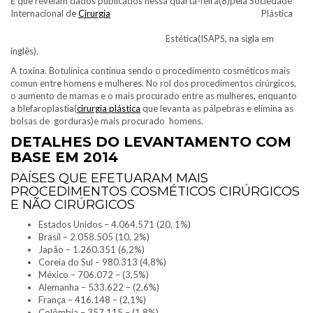
E que revelam dados publicados nessa quarta-feira(8)pela Sociedade
Internacional de
Cirurgia
Plástica
Estética(ISAPS, na sigla em
inglês).
A toxina. Botulínica continua sendo o procedimento cosméticos mais
comun entre homens e mulheres. No rol dos procedimentos cirúrgicos,
o aumento de mamas e o mais procurado entre as mulheres, enquanto
a blefaroplastia(
cirurgia plástica
que levanta as pálpebras e elimina as
bolsas de gorduras)e mais procurado homens.
DETALHES DO LEVANTAMENTO COM
BASE EM 2014
PAÍSES QUE EFETUARAM MAIS
PROCEDIMENTOS COSMÉTICOS CIRÚRGICOS
E NÃO CIRÚRGICOS
Estados Unidos – 4.064.571 (20, 1%)
Brasil – 2.058.505 (10, 2%)
Japão – 1.260.351 (6,2%)
Coreia do Sul – 980.313 (4,8%)
México – 706.072 – (3,5%)
Alemanha – 533.622 – (2,6%)
França – 416.148 – (2,1%)
Colômbia – 357.115 – (1,8%)