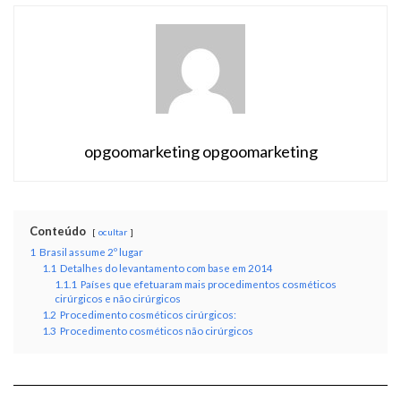
opgoomarketing opgoomarketing
Conteúdo
ocultar
1
Brasil assume 2º lugar
1.1
Detalhes do levantamento com base em 2014
1.1.1
Países que efetuaram mais procedimentos cosméticos
cirúrgicos e não cirúrgicos
1.2
Procedimento cosméticos cirúrgicos:
1.3
Procedimento cosméticos não cirúrgicos