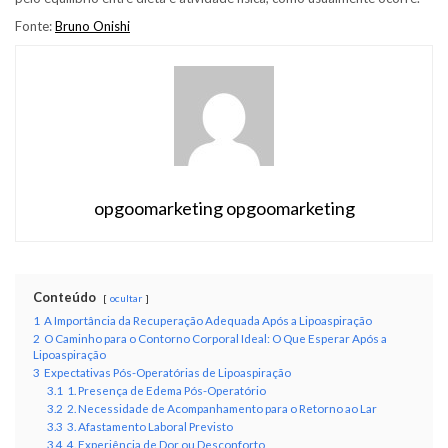
Fonte:
Bruno Onishi
opgoomarketing opgoomarketing
Conteúdo
ocultar
1
A Importância da Recuperação Adequada Após a Lipoaspiração
2
O Caminho para o Contorno Corporal Ideal: O Que Esperar Após a
Lipoaspiração
3
Expectativas Pós-Operatórias de Lipoaspiração
3.1
1. Presença de Edema Pós-Operatório
3.2
2. Necessidade de Acompanhamento para o Retorno ao Lar
3.3
3. Afastamento Laboral Previsto
3.4
4. Experiência de Dor ou Desconforto