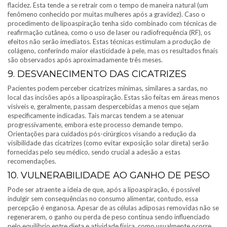
flacidez. Esta tende a se retrair com o tempo de maneira natural (um
fenômeno conhecido por muitas mulheres após a gravidez). Caso o
procedimento de lipoaspiração tenha sido combinado com técnicas de
reafirmação cutânea, como o uso de laser ou radiofrequência (RF), os
efeitos não serão imediatos. Estas técnicas estimulam a produção de
colágeno, conferindo maior elasticidade à pele, mas os resultados finais
são observados após aproximadamente três meses.
9. DESVANECIMENTO DAS CICATRIZES
Pacientes podem perceber cicatrizes mínimas, similares a sardas, no
local das incisões após a lipoaspiração. Estas são feitas em áreas menos
visíveis e, geralmente, passam despercebidas a menos que sejam
especificamente indicadas. Tais marcas tendem a se atenuar
progressivamente, embora este processo demande tempo.
Orientações para cuidados pós-cirúrgicos visando a redução da
visibilidade das cicatrizes (como evitar exposição solar direta) serão
fornecidas pelo seu médico, sendo crucial a adesão a estas
recomendações.
10. VULNERABILIDADE AO GANHO DE PESO
Pode ser atraente a ideia de que, após a lipoaspiração, é possível
indulgir sem consequências no consumo alimentar, contudo, essa
percepção é enganosa. Apesar de as células adiposas removidas não se
regenerarem, o ganho ou perda de peso continua sendo influenciado
pelo equilíbrio entre dieta e atividade física, como usualmente ocorre.