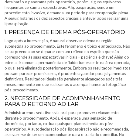
detalharão o panorama pós-operatório, porém, alguns equívocos
frequentes cercam as expectativas. A lipoaspiração, sendo um
procedimento invasivo, demanda um período para recuperação plena.
A seguir, listamos os dez aspectos cruciais a antever após realizar uma
lipoaspiração.
1. PRESENÇA DE EDEMA PÓS-OPERATÓRIO
Logo após a intervenção, é natural observar edema na região
submetida ao procedimento. Este fenômeno é típico e antecipado. Não
se surpreenda ao se deparar com um reflexo no espelho que não
corresponde às suas expectativas iniciais – paciência é chave! Além do
edema, é comum a permanência de fluido tumescente na área operada,
o qual será eliminado posteriormente. Embora os resultados imediatos
possam parecer promissores, é prudente aguardar para julgamentos
definitivos. Resultados ideais são geralmente alcançados após três
meses, momento em que realizamos o acompanhamento fotográfico
pós-procedimento.
2. NECESSIDADE DE ACOMPANHAMENTO
PARA O RETORNO AO LAR
Administraremos sedativos via oral para promover relaxamento
durante o procedimento. Após, é esperada uma sensação de
dormência, portanto, exclua quaisquer planos imediatos pós-
operatórios. A autodeclaração pós-lipoaspiração não é recomendada,
assegure-se de ter um acompanhante para o traslado domiciliar. No