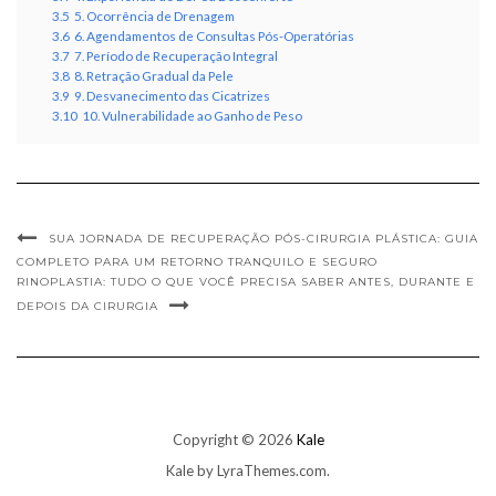
3.5
5. Ocorrência de Drenagem
3.6
6. Agendamentos de Consultas Pós-Operatórias
3.7
7. Período de Recuperação Integral
3.8
8. Retração Gradual da Pele
3.9
9. Desvanecimento das Cicatrizes
3.10
10. Vulnerabilidade ao Ganho de Peso
SUA JORNADA DE RECUPERAÇÃO PÓS-CIRURGIA PLÁSTICA: GUIA
COMPLETO PARA UM RETORNO TRANQUILO E SEGURO
RINOPLASTIA: TUDO O QUE VOCÊ PRECISA SABER ANTES, DURANTE E
DEPOIS DA CIRURGIA
Copyright © 2026
Kale
Kale
by LyraThemes.com.