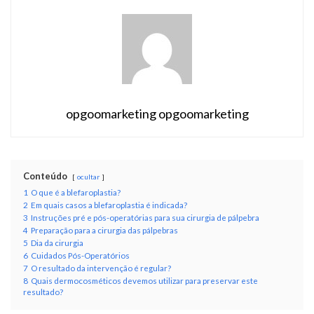
opgoomarketing opgoomarketing
Conteúdo
ocultar
1
O que é a blefaroplastia?
2
Em quais casos a blefaroplastia é indicada?
3
Instruções pré e pós-operatórias para sua cirurgia de pálpebra
4
Preparação para a cirurgia das pálpebras
5
Dia da cirurgia
6
Cuidados Pós-Operatórios
7
O resultado da intervenção é regular?
8
Quais dermocosméticos devemos utilizar para preservar este
resultado?