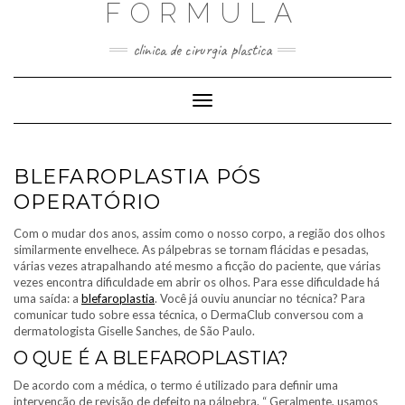
FORMULA
Skip
to
content
clinica de cirurgia plastica
Toggle
Navigation
BLEFAROPLASTIA PÓS
OPERATÓRIO
Com o mudar dos anos, assim como o nosso corpo, a região dos olhos
similarmente envelhece. As pálpebras se tornam flácidas e pesadas,
várias vezes atrapalhando até mesmo a ficção do paciente, que várias
vezes encontra dificuldade em abrir os olhos. Para esse dificuldade há
uma saída: a
blefaroplastia
. Você já ouviu anunciar no técnica? Para
comunicar tudo sobre essa técnica, o DermaClub conversou com a
dermatologista Giselle Sanches, de São Paulo.
O QUE É A BLEFAROPLASTIA?
De acordo com a médica, o termo é utilizado para definir uma
intervenção de revisão de defeito na pálpebra. “ Geralmente, usamos