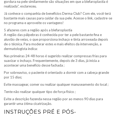
gordura na pele similarmente são situações em que a blefaroplastia é
realizada”, esclareceu.
Já conhece o companhia de benefícios Derma Club? Com ele, você terá
bastante mais causas para cuidar da sua pele. Acesse o link, cadastre-se
no programa e aproveite os vantagens!
5 afazeres com a região após a blefaroplastia
A região das pálpebras é conhecida por ter a pele bastante fina e
aluvião de veias, o que proporciona inchaço e tinta arroxeada depois
de o técnica. Para moderar estes e mais efeitos da intervenção, a
dermatologista indica:
Nas primeiras 24-48 horas é sugerido realizar compressas frias para
suavizar o inchaço. Frequentemente, depois de 3 dias, já inicia a
acontecer uma benefício desse fachada ;
Por sobreaviso, o paciente é orientado a dormir com a cabeça grande
por 15 dias;
Evite massagear, comer ou realizar qualquer manuseamento do local ;
Tente não realizar qualquer tipo de força físico ;
Evite a descrição fazenda nessa região por ao menos 90 dias para
garantir uma ótima cicatrização.
INSTRUÇÕES PRÉ E PÓS-