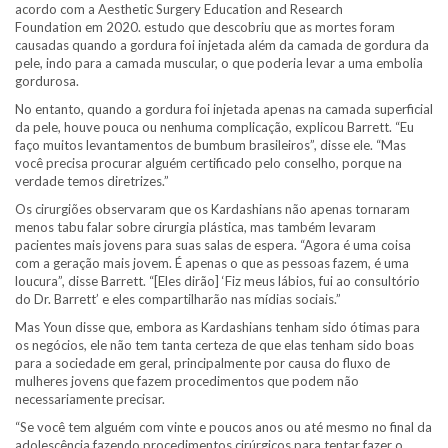
acordo com a Aesthetic Surgery Education and Research
Foundation em 2020. estudo que descobriu que as mortes foram
causadas quando a gordura foi injetada além da camada de gordura da
pele, indo para a camada muscular, o que poderia levar a uma embolia
gordurosa.
No entanto, quando a gordura foi injetada apenas na camada superficial
da pele, houve pouca ou nenhuma complicação, explicou Barrett. “Eu
faço muitos levantamentos de bumbum brasileiros”, disse ele. “Mas
você precisa procurar alguém certificado pelo conselho, porque na
verdade temos diretrizes.”
Os cirurgiões observaram que os Kardashians não apenas tornaram
menos tabu falar sobre cirurgia plástica, mas também levaram
pacientes mais jovens para suas salas de espera. “Agora é uma coisa
com a geração mais jovem. É apenas o que as pessoas fazem, é uma
loucura”, disse Barrett. “[Eles dirão] ‘Fiz meus lábios, fui ao consultório
do Dr. Barrett’ e eles compartilharão nas mídias sociais.”
Mas Youn disse que, embora as Kardashians tenham sido ótimas para
os negócios, ele não tem tanta certeza de que elas tenham sido boas
para a sociedade em geral, principalmente por causa do fluxo de
mulheres jovens que fazem procedimentos que podem não
necessariamente precisar.
“Se você tem alguém com vinte e poucos anos ou até mesmo no final da
adolescência fazendo procedimentos cirúrgicos para tentar fazer o