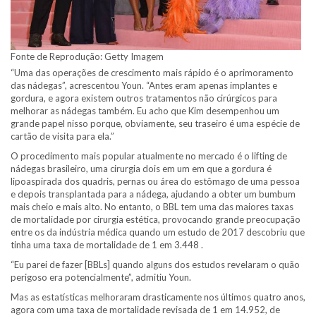
Fonte de Reprodução: Getty Imagem
“Uma das operações de crescimento mais rápido é o aprimoramento
das nádegas”, acrescentou Youn. “Antes eram apenas implantes e
gordura, e agora existem outros tratamentos não cirúrgicos para
melhorar as nádegas também. Eu acho que Kim desempenhou um
grande papel nisso porque, obviamente, seu traseiro é uma espécie de
cartão de visita para ela.”
O procedimento mais popular atualmente no mercado é o lifting de
nádegas brasileiro, uma cirurgia dois em um em que a gordura é
lipoaspirada dos quadris, pernas ou área do estômago de uma pessoa
e depois transplantada para a nádega, ajudando a obter um bumbum
mais cheio e mais alto. No entanto, o BBL tem uma das maiores taxas
de mortalidade por cirurgia estética, provocando grande preocupação
entre os da indústria médica quando um estudo de 2017 descobriu que
tinha uma taxa de mortalidade de 1 em 3.448 .
“Eu parei de fazer [BBLs] quando alguns dos estudos revelaram o quão
perigoso era potencialmente”, admitiu Youn.
Mas as estatísticas melhoraram drasticamente nos últimos quatro anos,
agora com uma taxa de mortalidade revisada de 1 em 14.952, de