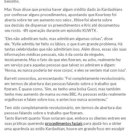
beicinho.
Mas Youn disse que precisa haver algum crédito dado às Kardashians
por confessar alguns procedimentos, apontando que Kourtney foi
aberta sobre ter um aumento nos seios , Khloe foi aberta sobre
sua decisão de dispensar os preenchimentos e Kris até documentou
seu rosto. -lift operação durante um episódio KUWTK .
“Eles não admitiram tudo, mas admitiram algumas coisas”, disse
ele. “Kylie admitiu ter feito os lábios, o que é um grande problema. Há
tantas celebridades que não admitiriam isso. Além disso, essas são suas
informações médicas pessoais, não é da conta de ninguém,
tecnicamente. Mas o fato de que eles fizeram, eu acho, realmente fez
um serviço para aquelas pessoas que talvez os admirem e digam:
‘Nossa, eu nunca poderia ter esse corpo’, e eles se sentem mal com isso”.
Barrett concordou, acrescentando: “Foi completamente revolucionário,
em termos de abertura das pessoas falando sobre o trabalho que
fizeram. É quase como, ‘Sim, eu tenho uma bolsa Gucci, mas também
tenho meu aumento de mama ou meu BBL’. As pessoas estão realmente
orgulhosas e falam sobre isso, e antes isso nunca aconteceu.”
Tem sido completamente revolucionário, em termos de abertura das
pessoas falando sobre o trabalho que fizeram.
Tanto Barrett quanto Youn notaram que, embora os clientes entrem em
suas práticas querendo
procedimentos faciais
para ajudá-los a obter
uma aparência ao estilo Kardashian, houve um grande foco em esculpir