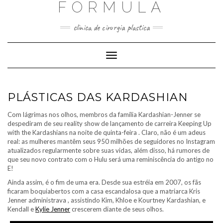
FORMULA
Skip
to
content
clinica de cirurgia plastica
Toggle
Navigation
PLÁSTICAS DAS KARDASHIAN
Com lágrimas nos olhos, membros da família Kardashian-Jenner se
despediram de seu reality show de lançamento de carreira Keeping Up
with the Kardashians na noite de quinta-feira . Claro, não é um adeus
real: as mulheres mantêm seus 950 milhões de seguidores no Instagram
atualizados regularmente sobre suas vidas, além disso, há rumores de
que seu novo contrato com o Hulu será uma reminiscência do antigo no
E!
Ainda assim, é o fim de uma era. Desde sua estréia em 2007, os fãs
ficaram boquiabertos com a casa escandalosa que a matriarca Kris
Jenner administrava , assistindo Kim, Khloe e Kourtney Kardashian, e
Kendall e
Kylie Jenner
crescerem diante de seus olhos.