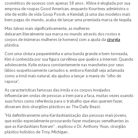
cosméticos de sucesso com apenas 18 anos . Khloe é elogiada por sua
empresa de roupas Good American, enquanto Kourtney administra o
site de estilo de vida Goop Poosh, e Kendall, já uma das modelos mais
bem pagas do mundo, acaba de lançar uma premiada marca de tequila.
Mas talvez mais significativamente, as mulheres
deixaram literalmente sua marca no mundo através dos rostos e
corpos de inúmeras mulheres (e homens) com a ajuda da
cirurgia
plástica.
Com uma cintura pequenininha e uma bunda grande e bem torneada,
Kim é conhecida por sua figura curvilínea que quebra a internet. Quando
adolescente, Kylie estava constantemente nas manchetes por seus
lábios suspeitosamente carnudos e, embora Kendall seja aclamada
como a irmã mais natural, ela ajudou a lançar a mania do “olho de
raposa”.
As características famosas das irmãs e os corpos invejados
influenciaram ondas de pessoas a irem para a faca, muitas vezes usando
suas fotos como referência para o trabalho que elas querem fazer,
disseram dois cirurgiões plásticos ao The Daily Beast.
“Há definitivamente uma Kardashianização das pessoas mais jovens,
que estão especialmente procurando fazer mudanças semelhantes às
que as Kardashians fizeram” , explicou o Dr. Anthony Youn, cirurgião
plástico holístico de Troy, Michigan .