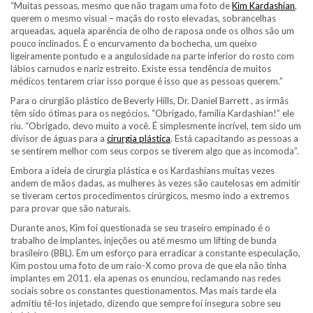
“Muitas pessoas, mesmo que não tragam uma foto de
Kim Kardashian
,
querem o mesmo visual – maçãs do rosto elevadas, sobrancelhas
arqueadas, aquela aparência de olho de raposa onde os olhos são um
pouco inclinados. É o encurvamento da bochecha, um queixo
ligeiramente pontudo e a angulosidade na parte inferior do rosto com
lábios carnudos e nariz estreito. Existe essa tendência de muitos
médicos tentarem criar isso porque é isso que as pessoas querem.”
Para o cirurgião plástico de Beverly Hills, Dr. Daniel Barrett , as irmãs
têm sido ótimas para os negócios. “Obrigado, família Kardashian!” ele
riu. “Obrigado, devo muito a você. É simplesmente incrível, tem sido um
divisor de águas para a
cirurgia plástica
. Está capacitando as pessoas a
se sentirem melhor com seus corpos se tiverem algo que as incomoda”.
Embora a ideia de cirurgia plástica e os Kardashians muitas vezes
andem de mãos dadas, as mulheres às vezes são cautelosas em admitir
se tiveram certos procedimentos cirúrgicos, mesmo indo a extremos
para provar que são naturais.
Durante anos, Kim foi questionada se seu traseiro empinado é o
trabalho de implantes, injeções ou até mesmo um lifting de bunda
brasileiro (BBL). Em um esforço para erradicar a constante especulação,
Kim postou uma foto de um raio-X como prova de que ela não tinha
implantes em 2011. ela apenas os enunciou, reclamando nas redes
sociais sobre os constantes questionamentos. Mas mais tarde ela
admitiu tê-los injetado, dizendo que sempre foi insegura sobre seu