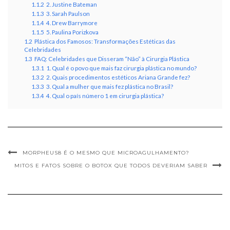
1.1.2
2. Justine Bateman
1.1.3
3. Sarah Paulson
1.1.4
4. Drew Barrymore
1.1.5
5. Paulina Porizkova
1.2
Plástica dos Famosos: Transformações Estéticas das
Celebridades
1.3
FAQ: Celebridades que Disseram “Não” à Cirurgia Plástica
1.3.1
1. Qual é o povo que mais faz cirurgia plástica no mundo?
1.3.2
2. Quais procedimentos estéticos Ariana Grande fez?
1.3.3
3. Qual a mulher que mais fez plástica no Brasil?
1.3.4
4. Qual o país número 1 em cirurgia plástica?
MORPHEUS8 É O MESMO QUE MICROAGULHAMENTO?
MITOS E FATOS SOBRE O BOTOX QUE TODOS DEVERIAM SABER