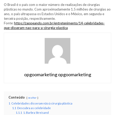
O Brasil é o país com o maior número de realizações de cirurgias
plásticas no mundo. Com aproximadamente 1.5 milhões de cirurgias ao
ano, o país ultrapassa os Estados Unidos e o México, em segunda e
terceira posição, respectivamente.
Fonte:
https://zappeando.com.br/entretenimento/14-celebridades-
que-disseram-nao-para-a-cirurgia-plastica
opgoomarketing opgoomarketing
Conteúdo
ocultar
1
Celebridades disseram não à cirurgia plástica
1.1
Descubra as celebridade
1.1.1
1. Barbra Streisand