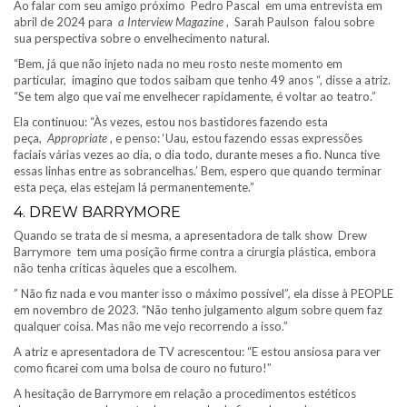
Ao falar com seu amigo próximo Pedro Pascal em uma entrevista em
abril de 2024 para
a Interview Magazine
, Sarah Paulson falou sobre
sua perspectiva sobre o envelhecimento natural.
“Bem, já que não injeto nada no meu rosto neste momento em
particular, imagino que todos saibam que tenho 49 anos “, disse a atriz.
“Se tem algo que vai me envelhecer rapidamente, é voltar ao teatro.”
Ela continuou: “Às vezes, estou nos bastidores fazendo esta
peça,
Appropriate
, e penso: ‘Uau, estou fazendo essas expressões
faciais várias vezes ao dia, o dia todo, durante meses a fio. Nunca tive
essas linhas entre as sobrancelhas.’ Bem, espero que quando terminar
esta peça, elas estejam lá permanentemente.”
4.
DREW BARRYMORE
Quando se trata de si mesma, a apresentadora de talk show Drew
Barrymore tem uma posição firme contra a cirurgia plástica, embora
não tenha críticas àqueles que a escolhem.
” Não fiz nada e vou manter isso o máximo possível”, ela disse à PEOPLE
em novembro de 2023. “Não tenho julgamento algum sobre quem faz
qualquer coisa. Mas não me vejo recorrendo a isso.”
A atriz e apresentadora de TV acrescentou: “E estou ansiosa para ver
como ficarei com uma bolsa de couro no futuro!”
A hesitação de Barrymore em relação a procedimentos estéticos