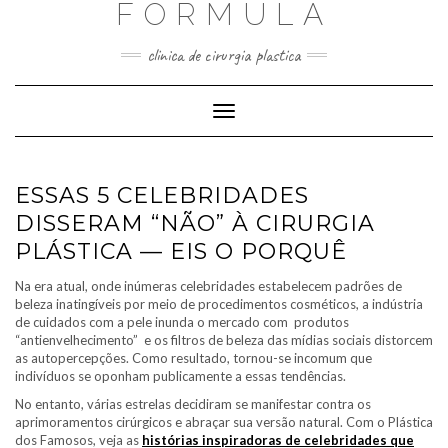
FORMULA
Skip
to
content
clinica de cirurgia plastica
Toggle
Navigation
ESSAS 5 CELEBRIDADES
DISSERAM “NÃO” À CIRURGIA
PLÁSTICA — EIS O PORQUÊ
Na era atual, onde inúmeras celebridades estabelecem padrões de
beleza inatingíveis por meio de procedimentos cosméticos, a indústria
de cuidados com a pele inunda o mercado com produtos
“antienvelhecimento” e os filtros de beleza das mídias sociais distorcem
as autopercepções. Como resultado, tornou-se incomum que
indivíduos se oponham publicamente a essas tendências.
No entanto, várias estrelas decidiram se manifestar contra os
aprimoramentos cirúrgicos e abraçar sua versão natural. Com o Plástica
dos Famosos, veja as
histórias inspiradoras de celebridades que