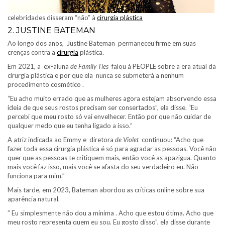
celebridades disseram “não” à
cirurgia plástica
2. JUSTINE BATEMAN
Ao longo dos anos, Justine Bateman permaneceu firme em suas
crenças contra a
cirurgia
plástica.
Em 2021, a ex-aluna
de Family Ties
falou à PEOPLE sobre a era atual da
cirurgia plástica e por que ela nunca se submeterá a nenhum
procedimento cosmético .
“Eu acho muito errado que as mulheres agora estejam absorvendo essa
ideia de que seus rostos precisam ser consertados”, ela disse. “Eu
percebi que meu rosto só vai envelhecer. Então por que não cuidar de
qualquer medo que eu tenha ligado a isso.”
A atriz indicada ao Emmy e diretora
de Violet
continuou: “Acho que
fazer toda essa cirurgia plástica é só para agradar as pessoas. Você não
quer que as pessoas te critiquem mais, então você as apazigua. Quanto
mais você faz isso, mais você se afasta do seu verdadeiro eu. Não
funciona para mim.”
Mais tarde, em 2023, Bateman abordou as críticas online sobre sua
aparência natural.
” Eu simplesmente não dou a mínima . Acho que estou ótima. Acho que
meu rosto representa quem eu sou. Eu gosto disso”, ela disse durante