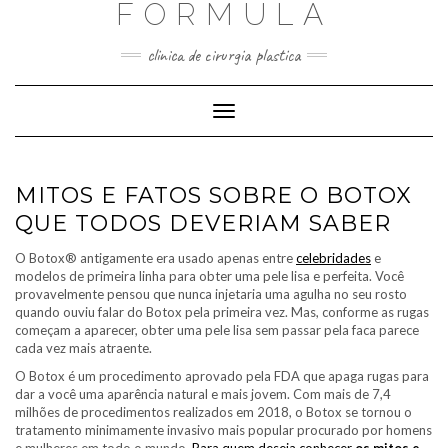
FORMULA
Skip
to
content
clinica de cirurgia plastica
Toggle
Navigation
MITOS E FATOS SOBRE O BOTOX
QUE TODOS DEVERIAM SABER
O Botox® antigamente era usado apenas entre
celebridades
e
modelos de primeira linha para obter uma pele lisa e perfeita. Você
provavelmente pensou que nunca injetaria uma agulha no seu rosto
quando ouviu falar do Botox pela primeira vez. Mas, conforme as rugas
começam a aparecer, obter uma pele lisa sem passar pela faca parece
cada vez mais atraente.
O Botox é um procedimento aprovado pela FDA que apaga rugas para
dar a você uma aparência natural e mais jovem. Com mais de 7,4
milhões de procedimentos realizados em 2018, o Botox se tornou o
tratamento minimamente invasivo mais popular procurado por homens