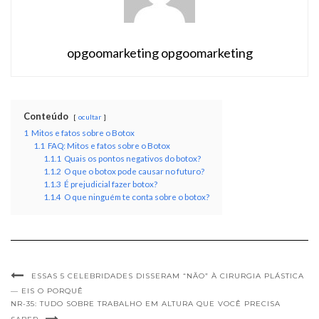
opgoomarketing opgoomarketing
Conteúdo
ocultar
1
Mitos e fatos sobre o Botox
1.1
FAQ: Mitos e fatos sobre o Botox
1.1.1
Quais os pontos negativos do botox?
1.1.2
O que o botox pode causar no futuro?
1.1.3
É prejudicial fazer botox?
1.1.4
O que ninguém te conta sobre o botox?
ESSAS 5 CELEBRIDADES DISSERAM “NÃO” À CIRURGIA PLÁSTICA
— EIS O PORQUÊ
NR-35: TUDO SOBRE TRABALHO EM ALTURA QUE VOCÊ PRECISA