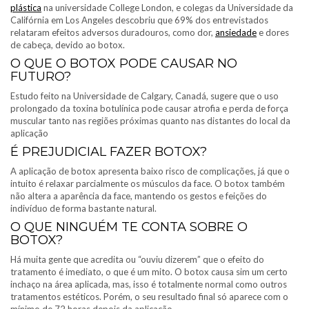
plástica
na universidade College London, e colegas da Universidade da
Califórnia em Los Angeles descobriu que 69% dos entrevistados
relataram efeitos adversos duradouros, como dor,
ansiedade
e dores
de cabeça, devido ao botox.
O QUE O BOTOX PODE CAUSAR NO
FUTURO?
Estudo feito na Universidade de Calgary, Canadá, sugere que o uso
prolongado da toxina botulínica pode causar atrofia e perda de força
muscular tanto nas regiões próximas quanto nas distantes do local da
aplicação
É PREJUDICIAL FAZER BOTOX?
A aplicação de botox apresenta baixo risco de complicações, já que o
intuito é relaxar parcialmente os músculos da face. O botox também
não altera a aparência da face, mantendo os gestos e feições do
indivíduo de forma bastante natural.
O QUE NINGUÉM TE CONTA SOBRE O
BOTOX?
Há muita gente que acredita ou “ouviu dizerem” que o efeito do
tratamento é imediato, o que é um mito. O botox causa sim um certo
inchaço na área aplicada, mas, isso é totalmente normal como outros
tratamentos estéticos. Porém, o seu resultado final só aparece com o