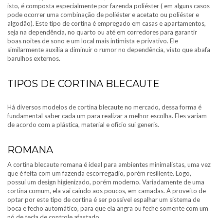
isto, é composta especialmente por fazenda poliéster ( em alguns casos
pode ocorrer uma combinação de poliéster e acetato ou poliéster e
algodão). Este tipo de cortina é empregado em casas e apartamentos,
seja na dependência, no quarto ou até em corredores para garantir
boas noites de sono e um local mais intimista e privativo. Ele
similarmente auxilia a diminuir o rumor no dependência, visto que abafa
barulhos externos.
TIPOS DE CORTINA BLECAUTE
Há diversos modelos de cortina blecaute no mercado, dessa forma é
fundamental saber cada um para realizar a melhor escolha. Eles variam
de acordo com a plástica, material e ofício sui generis.
ROMANA
A cortina blecaute romana é ideal para ambientes minimalistas, uma vez
que é feita com um fazenda escorregadio, porém resiliente. Logo,
possui um design higienizado, porém moderno. Variadamente de uma
cortina comum, ela vai caindo aos poucos, em camadas. A proveito de
optar por este tipo de cortina é ser possível espalhar um sistema de
boca e fecho automático, para que ela angra ou feche somente com um
nó de tecla de controle afastado.