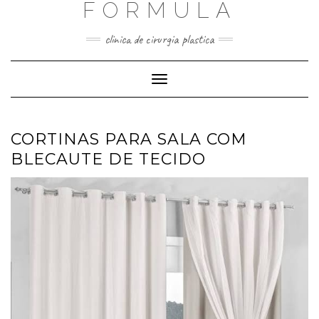
FORMULA
Skip
to
content
clinica de cirurgia plastica
Toggle
Navigation
CORTINAS PARA SALA COM
BLECAUTE DE TECIDO