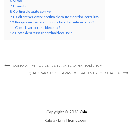
6
Visão
7
Fazenda
8
Cortina blecaute com voil
9
Há diferença entre cortina blecaute e cortina corta luz?
10
Por que eu devo ter uma cortina blecaute em casa?
11
Como lavar cortina blecaute?
12
Como desamassar cortina blecaute?
COMO ATRAIR CLIENTES PARA TERAPIA HOLÍSTICA
QUAIS SÃO AS 5 ETAPAS DO TRATAMENTO DA ÁGUA
Copyright © 2026
Kale
Kale
by LyraThemes.com.