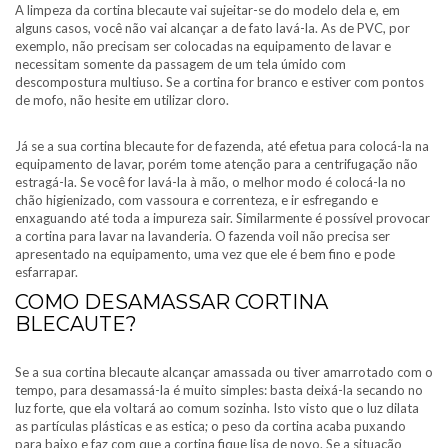
A limpeza da cortina blecaute vai sujeitar-se do modelo dela e, em
alguns casos, você não vai alcançar a de fato lavá-la. As de PVC, por
exemplo, não precisam ser colocadas na equipamento de lavar e
necessitam somente da passagem de um tela úmido com
descompostura multiuso. Se a cortina for branco e estiver com pontos
de mofo, não hesite em utilizar cloro.
Já se a sua cortina blecaute for de fazenda, até efetua para colocá-la na
equipamento de lavar, porém tome atenção para a centrifugação não
estragá-la. Se você for lavá-la à mão, o melhor modo é colocá-la no
chão higienizado, com vassoura e correnteza, e ir esfregando e
enxaguando até toda a impureza sair. Similarmente é possível provocar
a cortina para lavar na lavanderia. O fazenda voil não precisa ser
apresentado na equipamento, uma vez que ele é bem fino e pode
esfarrapar.
COMO DESAMASSAR CORTINA
BLECAUTE?
Se a sua cortina blecaute alcançar amassada ou tiver amarrotado com o
tempo, para desamassá-la é muito simples: basta deixá-la secando no
luz forte, que ela voltará ao comum sozinha. Isto visto que o luz dilata
as partículas plásticas e as estica; o peso da cortina acaba puxando
para baixo e faz com que a cortina fique lisa de novo. Se a situação