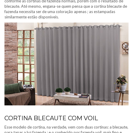
conforme às cortinas de fazenda normais, porém com o resultado de
blecaute. Até mesmo, engana-se quem pensa que a cortina blecaute de
fazenda necessita ser de uma coloração apenas ; as estampadas
similarmente estão disponíveis.
CORTINA BLECAUTE COM VOIL
Esse modelo de cortina, na verdade, vem com duas cortinas: a blecaute,
para tapar a luz fazenda ; e o conhecido por fazenda voil, mais fino e,