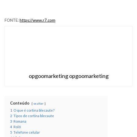
FONTE:
https://www.r7.com
opgoomarketing opgoomarketing
Conteúdo
ocultar
1
O que é cortina blecaute?
2
Tipos de cortina blecaute
3
Romana
4
Rolô
5
Telefone celular