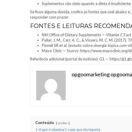
Suplementos são úteis quando a dieta é insuficiente
Se ficou alguma dúvida, confira as fontes que usei abaixo e
responder com prazer.
FONTES E LEITURAS RECOMEND
NIH Office of Dietary Supplements — Vitamin C Fact
Pullar, J. M., Carr, A. C., & Vissers, M. C. M. (2017
Pinnell SR et al. (estudo sobre sinergia tópica com v
Mayo Clinic — Scurvy: https://www.mayoclinic.org
Referência adicional (portal de notícias): G1 — https://g1.g
opgoomarketing opgooma
Conteúdo
ocultar
1
O que é vitamina C e por que ela importa