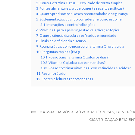
2
Como a vitamina C atua — explicado de forma simples
3
Fontes alimentares: o que comer (e receitas práticas)
4
Quanto precisamos? Doses recomendadas e segurança
5
Suplementação: quando considerar e como escolher
5.1
Interações e contraindicações
6
Vitamina C para a pele: ingestão vs. aplicação tópica
7
O que a ciência diz sobre resfriados e imunidade
8
Sinais de deficiência e scurvy
9
Rotina prática: como incorporar vitamina C no dia a dia
10
Perguntas rápidas (FAQ)
10.1
Posso tomar vitamina C todos os dias?
10.2
Vitamina C ajuda a clarear manchas?
10.3
Posso combinar vitamina C com retinoides e ácidos?
11
Resumo rápido
12
Fontes e leituras recomendadas
MASSAGEM PÓS-CIRÚRGICA: TÉCNICAS, BENEFÍCI
CICATRIZAÇÃO EFICIE