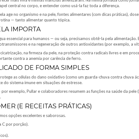
recer mais viva e minhas manchas amenizaram. Na minha jornada como jornali
el central no corpo, e entender como usá-la faz toda a diferença.
ela age no organismo e na pele, fontes alimentares (com dicas práticas), dos
rotina — tanto alimentar quanto tópica.
ELA IMPORTA
água essencial para humanos — ou seja, precisamos obtê-la pela alimentação.
otransmissores e na regeneração de outros antioxidantes (por exemplo, a vit
 cicatrização, na firmeza da pele, na proteção contra radicais livres e em pr
rtante contra a anemia por carência de ferro.
PLICADO DE FORMA SIMPLES
rotege as células do dano oxidativo (como um guarda-chuva contra chuva ácida
ce do sistema imune em situações de estresse.
 por exemplo, Pullar e colaboradores resumem as funções na saúde da pele (
.
MER (E RECEITAS PRÁTICAS)
 temos opções excelentes e saborosas.
a C por porção).
cos).