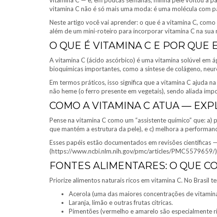
vitamina C — e, em poucas semanas, minha pele voltou a pa
vitamina C não é só mais uma moda: é uma molécula com pap
Neste artigo você vai aprender: o que é a vitamina C, como 
além de um mini-roteiro para incorporar vitamina C na sua 
O QUE É VITAMINA C E POR QUE 
A vitamina C (ácido ascórbico) é uma vitamina solúvel em 
bioquímicas importantes, como a síntese de colágeno, neur
Em termos práticos, isso significa que a vitamina C ajuda na
não heme (o ferro presente em vegetais), sendo aliada impo
COMO A VITAMINA C ATUA — EX
Pense na vitamina C como um “assistente químico” que: a) p
que mantém a estrutura da pele), e c) melhora a performan
Esses papéis estão documentados em revisões científicas —
(https://www.ncbi.nlm.nih.gov/pmc/articles/PMC5579659/)
FONTES ALIMENTARES: O QUE CO
Priorize alimentos naturais ricos em vitamina C. No Brasil
Acerola (uma das maiores concentrações de vitamin
Laranja, limão e outras frutas cítricas.
Pimentões (vermelho e amarelo são especialmente ri