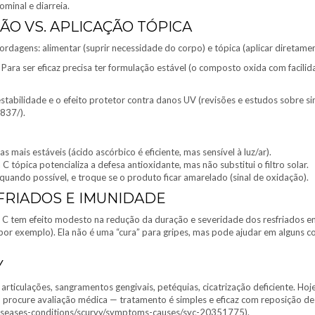
minal e diarreia.
TÃO VS. APLICAÇÃO TÓPICA
bordagens: alimentar (suprir necessidade do corpo) e tópica (aplicar diretamen
 Para ser eficaz precisa ter formulação estável (o composto oxida com facil
abilidade e o efeito protetor contra danos UV (revisões e estudos sobre sin
4837/).
mais estáveis (ácido ascórbico é eficiente, mas sensível à luz/ar).
tópica potencializa a defesa antioxidante, mas não substitui o filtro solar.
ndo possível, e troque se o produto ficar amarelado (sinal de oxidação).
SFRIADOS E IMUNIDADE
a C tem efeito modesto na redução da duração e severidade dos resfriados em
 por exemplo). Ela não é uma “cura” para gripes, mas pode ajudar em alguns c
Y
s articulações, sangramentos gengivais, petéquias, cicatrização deficiente. 
, procure avaliação médica — tratamento é simples e eficaz com reposição de
/diseases-conditions/scurvy/symptoms-causes/syc-20351775).