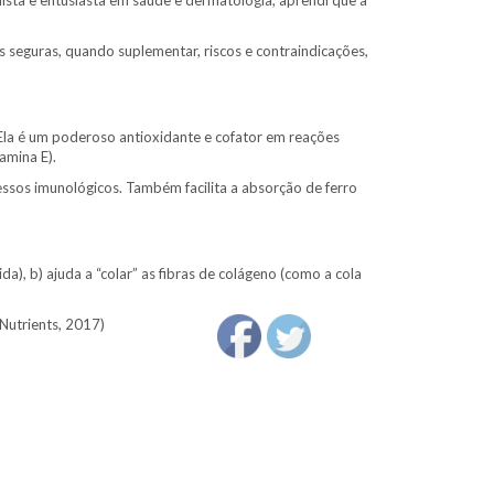
sta e entusiasta em saúde e dermatologia, aprendi que a
es seguras, quando suplementar, riscos e contraindicações,
 Ela é um poderoso antioxidante e cofator em reações
amina E).
ocessos imunológicos. Também facilita a absorção de ferro
), b) ajuda a “colar” as fibras de colágeno (como a cola
Nutrients, 2017)