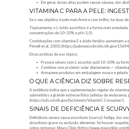
Em geral, doses altas podem causar náusea, dor abdo
VITAMINA C PARA A PELE: INGES
Se o seu objetivo é pele mais firme e com brilho, há duas a
Topicamente, o L-ácido ascórbico é a forma mais estudada.
concentrações de 10–20% e pH<3,5).
Combinações com vitamina E e ácido ferúlico aumentam a est
Pinnell et al. 2005) (https://pubmed.ncbi.nlm.nih.gov/1569
Dicas práticas de uso tópico:
Procure séruns com L-ascorbic acid 10–20% ou formas 
Combine com protetor solar diariamente — vitamina C 
Armazene produtos em embalagem escura e gelada qua
O QUE A CIÊNCIA DIZ SOBRE RE
A evidência indica que a suplementação regular de vitamin
submetidos a grande estresse físico (atletas de endurance,
(https://ods.od.nih.gov/factsheets/VitaminC-Consumer/).
SINAIS DE DEFICIÊNCIA E SCURV
Deficiência severa causa escorbuto (scurvy): fadiga, dor na
alcoolismo grave ou exclusão alimentar. Se houver suspeita
sobre sintomas: Mayo Clinic (https://www.mayoclinic.org