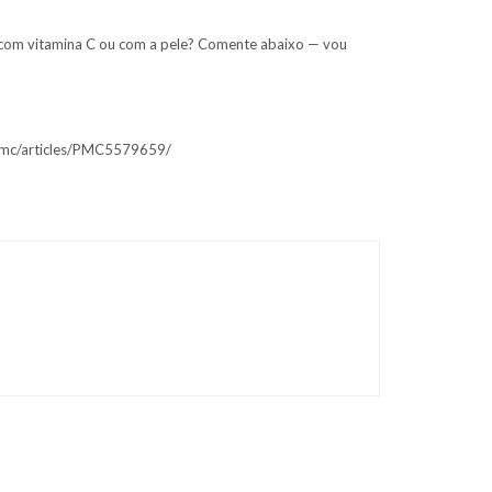
dade com vitamina C ou com a pele? Comente abaixo — vou
gov/pmc/articles/PMC5579659/