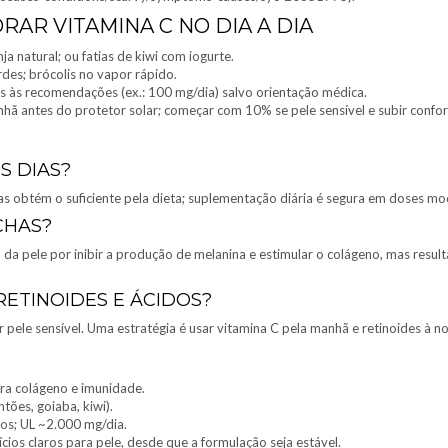
RAR VITAMINA C NO DIA A DIA
a natural; ou fatias de kiwi com iogurte.
des; brócolis no vapor rápido.
as às recomendações (ex.: 100 mg/dia) salvo orientação médica.
nhã antes do protetor solar; começar com 10% se pele sensível e subir confor
S DIAS?
s obtém o suficiente pela dieta; suplementação diária é segura em doses m
CHAS?
 da pele por inibir a produção de melanina e estimular o colágeno, mas res
ETINOIDES E ÁCIDOS?
ele sensível. Uma estratégia é usar vitamina C pela manhã e retinoides à noi
ara colágeno e imunidade.
ntões, goiaba, kiwi).
os; UL ~2.000 mg/dia.
ios claros para pele, desde que a formulação seja estável.