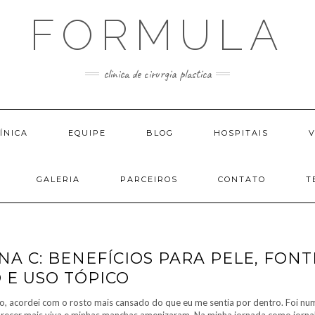
FORMULA
clinica de cirurgia plastica
ÍNICA
EQUIPE
BLOG
HOSPITAIS
GALERIA
PARCEIROS
CONTATO
T
NA C: BENEFÍCIOS PARA PELE, FON
 E USO TÓPICO
 acordei com o rosto mais cansado do que eu me sentia por dentro. Foi numa