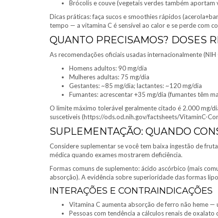
Brócolis e couve (vegetais verdes também aportam v
Dicas práticas: faça sucos e smoothies rápidos (acerola+ba
tempo — a vitamina C é sensível ao calor e se perde com 
QUANTO PRECISAMOS? DOSES 
As recomendações oficiais usadas internacionalmente (NIH
Homens adultos: 90 mg/dia
Mulheres adultas: 75 mg/dia
Gestantes: ~85 mg/dia; lactantes: ~120 mg/dia
Fumantes: acrescentar +35 mg/dia (fumantes têm mai
O limite máximo tolerável geralmente citado é 2.000 mg/dia
suscetíveis (https://ods.od.nih.gov/factsheets/VitaminC-Co
SUPLEMENTAÇÃO: QUANDO CON
Considere suplementar se você tem baixa ingestão de frut
médica quando exames mostrarem deficiência.
Formas comuns de suplemento: ácido ascórbico (mais comu
absorção). A evidência sobre superioridade das formas lip
INTERAÇÕES E CONTRAINDICAÇÕES
Vitamina C aumenta absorção de ferro não heme — út
Pessoas com tendência a cálculos renais de oxalato