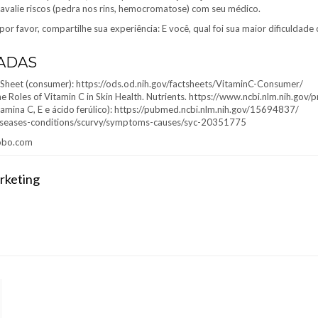
; avalie riscos (pedra nos rins, hemocromatose) com seu médico.
, por favor, compartilhe sua experiência: E você, qual foi sua maior dificul
ADAS
 Sheet (consumer): https://ods.od.nih.gov/factsheets/VitaminC-Consumer/
). The Roles of Vitamin C in Skin Health. Nutrients. https://www.ncbi.nlm.nih.
itamina C, E e ácido ferúlico): https://pubmed.ncbi.nlm.nih.gov/15694837/
/diseases-conditions/scurvy/symptoms-causes/syc-20351775
lobo.com
rketing