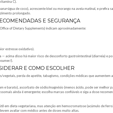
itamina C).
nana+água de coco), acrescente kiwi ou morango na aveia matinal, e prefira s
cozimento prolongado.
RECOMENDADAS E SEGURANÇA
 Office of Dietary Supplements) indicam aproximadamente:
or estresse oxidativo).
 — acima disso há maior risco de desconforto gastrointestinal (diarreia) e p
nsumer/).
SIDERAR E COMO ESCOLHER
as/vegetais, perda de apetite, tabagismo, condições médicas que aumentem a
m e barato), ascorbato de sódio/magnésio (menos ácido, pode ser melhor p
ossomais ainda é emergente; escolha marcas confiáveis e siga a dose recomen
il em dieta vegetariana, mas atenção em hemocromatose (acúmulo de ferro) 
 devem avaliar com médico antes de doses muito altas.