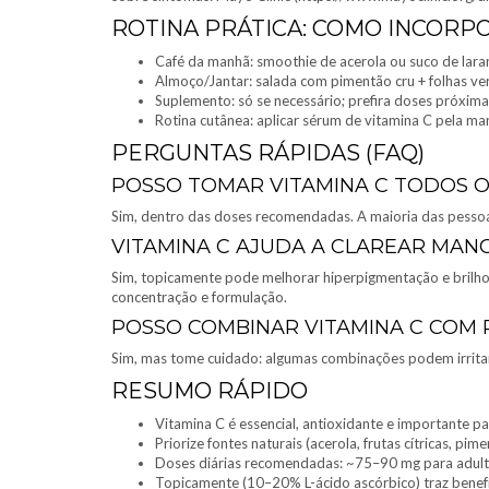
ROTINA PRÁTICA: COMO INCORPO
Café da manhã: smoothie de acerola ou suco de laranj
Almoço/Jantar: salada com pimentão cru + folhas ver
Suplemento: só se necessário; prefira doses próxim
Rotina cutânea: aplicar sérum de vitamina C pela ma
PERGUNTAS RÁPIDAS (FAQ)
POSSO TOMAR VITAMINA C TODOS O
Sim, dentro das doses recomendadas. A maioria das pessoa
VITAMINA C AJUDA A CLAREAR MAN
Sim, topicamente pode melhorar hiperpigmentação e brilho
concentração e formulação.
POSSO COMBINAR VITAMINA C COM R
Sim, mas tome cuidado: algumas combinações podem irritar p
RESUMO RÁPIDO
Vitamina C é essencial, antioxidante e importante p
Priorize fontes naturais (acerola, frutas cítricas, pime
Doses diárias recomendadas: ~75–90 mg para adult
Topicamente (10–20% L-ácido ascórbico) traz benefíc