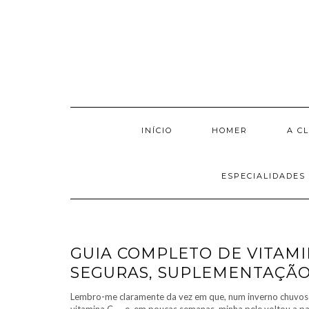
Skip
to
content
INÍCIO
HOMER
A CL
ESPECIALIDADES
GUIA COMPLETO DE VITAMI
SEGURAS, SUPLEMENTAÇÃO
Lembro-me claramente da vez em que, num inverno chuvoso,