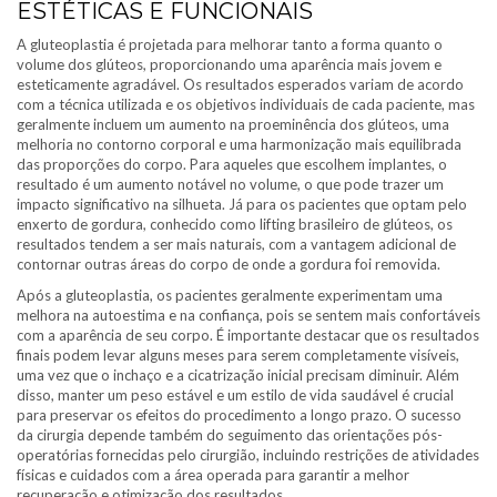
ESTÉTICAS E FUNCIONAIS
A gluteoplastia é projetada para melhorar tanto a forma quanto o
volume dos glúteos, proporcionando uma aparência mais jovem e
esteticamente agradável. Os resultados esperados variam de acordo
com a técnica utilizada e os objetivos individuais de cada paciente, mas
geralmente incluem um aumento na proeminência dos glúteos, uma
melhoria no contorno corporal e uma harmonização mais equilibrada
das proporções do corpo. Para aqueles que escolhem implantes, o
resultado é um aumento notável no volume, o que pode trazer um
impacto significativo na silhueta. Já para os pacientes que optam pelo
enxerto de gordura, conhecido como lifting brasileiro de glúteos, os
resultados tendem a ser mais naturais, com a vantagem adicional de
contornar outras áreas do corpo de onde a gordura foi removida.
Após a gluteoplastia, os pacientes geralmente experimentam uma
melhora na autoestima e na confiança, pois se sentem mais confortáveis
com a aparência de seu corpo. É importante destacar que os resultados
finais podem levar alguns meses para serem completamente visíveis,
uma vez que o inchaço e a cicatrização inicial precisam diminuir. Além
disso, manter um peso estável e um estilo de vida saudável é crucial
para preservar os efeitos do procedimento a longo prazo. O sucesso
da cirurgia depende também do seguimento das orientações pós-
operatórias fornecidas pelo cirurgião, incluindo restrições de atividades
físicas e cuidados com a área operada para garantir a melhor
recuperação e otimização dos resultados.