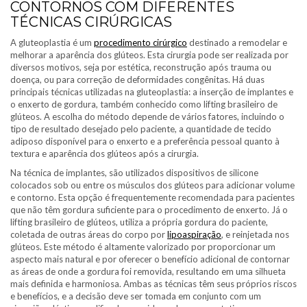
CONTORNOS COM DIFERENTES
TÉCNICAS CIRÚRGICAS
A gluteoplastia é um
procedimento cirúrgico
destinado a remodelar e
melhorar a aparência dos glúteos. Esta cirurgia pode ser realizada por
diversos motivos, seja por estética, reconstrução após trauma ou
doença, ou para correção de deformidades congênitas. Há duas
principais técnicas utilizadas na gluteoplastia: a inserção de implantes e
o enxerto de gordura, também conhecido como lifting brasileiro de
glúteos. A escolha do método depende de vários fatores, incluindo o
tipo de resultado desejado pelo paciente, a quantidade de tecido
adiposo disponível para o enxerto e a preferência pessoal quanto à
textura e aparência dos glúteos após a cirurgia.
Na técnica de implantes, são utilizados dispositivos de silicone
colocados sob ou entre os músculos dos glúteos para adicionar volume
e contorno. Esta opção é frequentemente recomendada para pacientes
que não têm gordura suficiente para o procedimento de enxerto. Já o
lifting brasileiro de glúteos, utiliza a própria gordura do paciente,
coletada de outras áreas do corpo por
lipoaspiração
, e reinjetada nos
glúteos. Este método é altamente valorizado por proporcionar um
aspecto mais natural e por oferecer o benefício adicional de contornar
as áreas de onde a gordura foi removida, resultando em uma silhueta
mais definida e harmoniosa. Ambas as técnicas têm seus próprios riscos
e benefícios, e a decisão deve ser tomada em conjunto com um