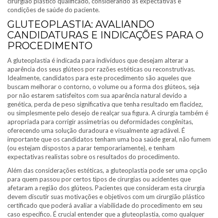
cirurgião plástico qualificado, considerando as expectativas e
condições de saúde do paciente.
GLUTEOPLASTIA: AVALIANDO
CANDIDATURAS E INDICAÇÕES PARA O
PROCEDIMENTO
A gluteoplastia é indicada para indivíduos que desejam alterar a
aparência dos seus glúteos por razões estéticas ou reconstrutivas.
Idealmente, candidatos para este procedimento são aqueles que
buscam melhorar o contorno, o volume ou a forma dos glúteos, seja
por não estarem satisfeitos com sua aparência natural devido a
genética, perda de peso significativa que tenha resultado em flacidez,
ou simplesmente pelo desejo de realçar sua figura. A cirurgia também é
apropriada para corrigir assimetrias ou deformidades congênitas,
oferecendo uma solução duradoura e visualmente agradável. É
importante que os candidatos tenham uma boa saúde geral, não fumem
(ou estejam dispostos a parar temporariamente), e tenham
expectativas realistas sobre os resultados do procedimento.
Além das considerações estéticas, a gluteoplastia pode ser uma opção
para quem passou por certos tipos de cirurgias ou acidentes que
afetaram a região dos glúteos. Pacientes que consideram esta cirurgia
devem discutir suas motivações e objetivos com um cirurgião plástico
certificado que poderá avaliar a viabilidade do procedimento em seu
caso específico. É crucial entender que a gluteoplastia, como qualquer