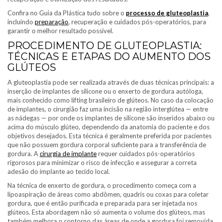
Confira no Guia da Plástica tudo sobre o
processo de gluteoplastia
,
incluindo
preparação
, recuperação e cuidados pós-operatórios, para
garantir o melhor resultado possível.
PROCEDIMENTO DE GLUTEOPLASTIA:
TÉCNICAS E ETAPAS DO AUMENTO DOS
GLÚTEOS
A gluteoplastia pode ser realizada através de duas técnicas principais: a
inserção de implantes de silicone ou o enxerto de gordura autóloga,
mais conhecido como lifting brasileiro de glúteos. No caso da colocação
de implantes, o cirurgião faz uma incisão na região interglútea — entre
as nádegas — por onde os implantes de silicone são inseridos abaixo ou
acima do músculo glúteo, dependendo da anatomia do paciente e dos
objetivos desejados. Esta técnica é geralmente preferida por pacientes
que não possuem gordura corporal suficiente para a transferência de
gordura. A
cirurgia de implante
requer cuidados pós-operatórios
rigorosos para minimizar o risco de infecção e assegurar a correta
adesão do implante ao tecido local.
Na técnica de enxerto de gordura, o procedimento começa com a
lipoaspiração de áreas como abdômen, quadris ou coxas para coletar
gordura, que é então purificada e preparada para ser injetada nos
glúteos. Esta abordagem não só aumenta o volume dos glúteos, mas
também melhora o contorno das áreas de onde a gordura foi removida,