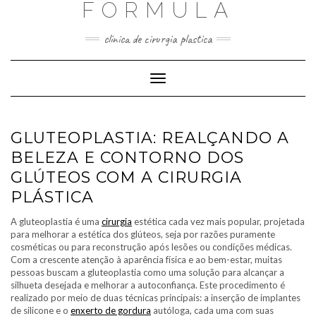
FORMULA
Skip
to
content
clinica de cirurgia plastica
Toggle
Navigation
GLUTEOPLASTIA: REALÇANDO A
BELEZA E CONTORNO DOS
GLÚTEOS COM A CIRURGIA
PLÁSTICA
A gluteoplastia é uma
cirurgia
estética cada vez mais popular, projetada
para melhorar a estética dos glúteos, seja por razões puramente
cosméticas ou para reconstrução após lesões ou condições médicas.
Com a crescente atenção à aparência física e ao bem-estar, muitas
pessoas buscam a gluteoplastia como uma solução para alcançar a
silhueta desejada e melhorar a autoconfiança. Este procedimento é
realizado por meio de duas técnicas principais: a inserção de implantes
de silicone e o
enxerto de gordura
autóloga, cada uma com suas